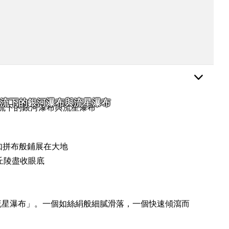
流下的銀河瀑布與流星瀑布
如拼布般鋪展在大地
丘陵盡收眼底
流星瀑布」。一個如絲絹般細膩滑落，一個快速傾瀉而