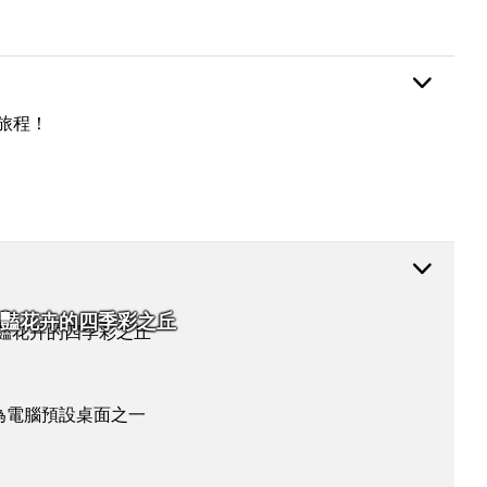
旅程！
豔花卉的四季彩之丘
選為電腦預設桌面之一