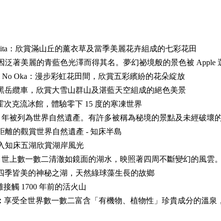
Tomita：欣賞滿山丘的薰衣草及當季美麗花卉組成的七彩花田
ond：因泛著美麗的青藍色光澤而得其名。夢幻祕境般的景色被 Appl
isai No Oka：漫步彩虹花田間，欣賞五彩繽紛的花朵綻放
黑岳纜車，欣賞大雪山群山及湛藍天空組成的絕色美景
霍次克流冰館，體驗零下 15 度的寒凍世界
05 年被列為世界自然遺產。有許多被稱為秘境的景點及未經破
離的觀賞世界自然遺產 - 知床半島
入知床五湖欣賞湖岸風光
：
世上數一數二清澈如鏡面的湖水，映照著四周不斷變幻的風雲
四季皆美的神秘之湖，天然綠球藻生長的故鄉
接觸 1700 年前的活火山
：
享受全世界數一數二富含「有機物、植物性」珍貴成分的溫泉