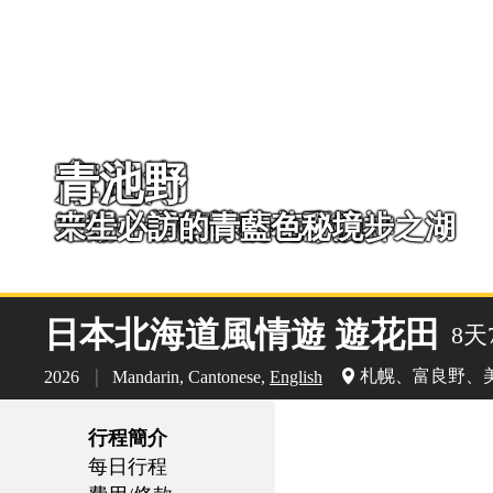
摩周湖
富良野
青池
阿寒湖
十勝川溫泉
摩周湖
富良野
迷濛中帶著神秘色彩的神之湖
來場一望無際的花田漫步
一生必訪的青藍色秘境
造訪綠球藻的故鄉
享受稱為美人湯，珍貴的植物性
迷濛中帶著神秘色彩的神之湖
來場一望無際的花田漫步
日本北海道風情遊 遊花田
8天
|
札幌、富良野、
2026
Mandarin, Cantonese
,
English
行程簡介
每日行程