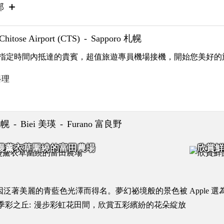
部
itose Airport (CTS)
Sapporo 札幌
指定時間內抵達的貴賓，超值旅遊專員機場接機，開始您美好的
料理
 札幌
Biei 美瑛
Furano 富良野
漫薰衣草圍繞的富田農場
欣賞鮮
因泛著美麗的青藍色光澤而得名。夢幻祕境般的景色被 Apple 
a 四季彩之丘:
漫步彩虹花田間，欣賞五彩繽紛的花朵綻放