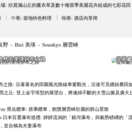
農場:
欣賞滿山丘的薰衣草及數十種當季美麗花卉組成的七彩花田
用
午餐
當地特色料理
晚餐
酒店內享用
富良野
Biei 美瑛
Sounkyo 層雲峽
盎然的美瑛拼布之路
從高處
 拼布之路:
沿著著名的田園風光路線車窗觀光，沿途可見繽紛農田
 北西之丘:
登上金字塔型的展望台，將連綿不斷的大雪山脈及廣大
peway 黑岳纜車:
搭乘纜車，飽覽層雲峽壯麗的群山景致
 Falls 日本百選瀑布巡禮:
靜靜流淌的「銀河瀑布」與氣勢磅礡的「
，並合稱為夫妻瀑布