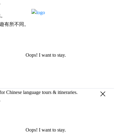
.
結。
遊有所不同。
Oops! I want to stay.
for Chinese language tours & itineraries.
.
Oops! I want to stay.