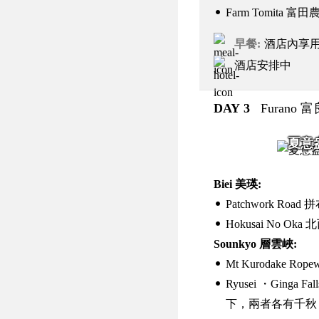
Farm Tomita 富田
早餐
酒店內享
酒店安排中
DAY 3
Furano 
夏意
Biei 美瑛:
Patchwork Road
Hokusai No Oka
Sounkyo 層雲峽:
Mt Kurodake Ro
Ryusei ・Ginga
下，兩者各有千秋