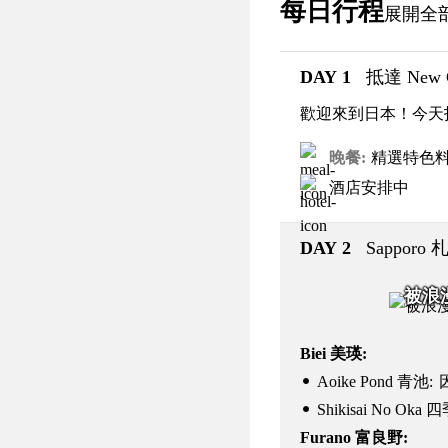
每日行程
展開全
DAY 1
抵達 New Ch
歡迎來到
日本
！今天
晚餐
精選特色
酒店安排中
DAY 2
Sapporo
被浪
Biei 美瑛:
Aoike Pond 青池:
Shikisai No Ok
Furano 富良野: