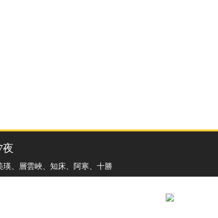
溫泉
7夜
美瑛、層雲峽、知床、阿寒、十勝