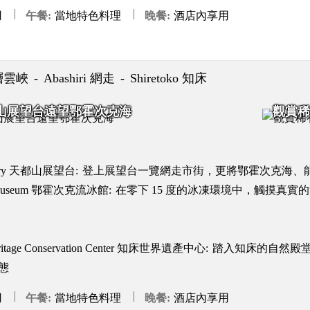
用
午餐
當地特色料理
晚餐
酒店內享用
 層雲峽
Abashiri 網走
Shiretoko 知床
山展望台遠望鄂霍次克海
觀賞稀
vatory 天都山展望台:
登上展望台一覽網走市街，更將鄂霍次克海、
yo Museum 鄂霍次克流冰館:
在零下 15 度的冰凍環境中，觸摸真
Heritage Conservation Center 知床世界遺產中心:
踏入知床的自然殿
態
用
午餐
當地特色料理
晚餐
酒店內享用