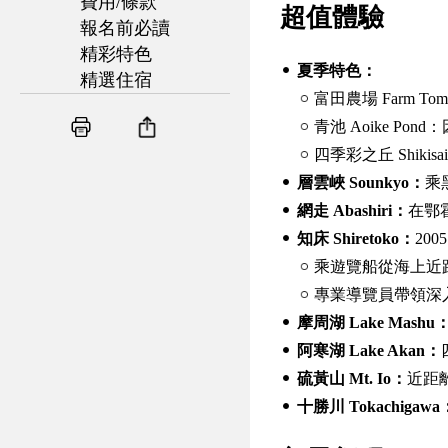
費用/條款
超值體驗
報名前必讀
精彩特色
夏季特色：
精選住宿
富田農場 Farm 
青池 Aoike P
四季彩之丘 Shik
層雲峽 Sounkyo：
乘
網走 Abashiri：
在鄂
知床 Shiretoko：
20
乘遊覽船從海上近距
專業導覽員帶領深
摩周湖 Lake Mashu
阿寒湖 Lake Akan：
硫黃山 Mt. Io：
近距離
十勝川 Tokachigawa