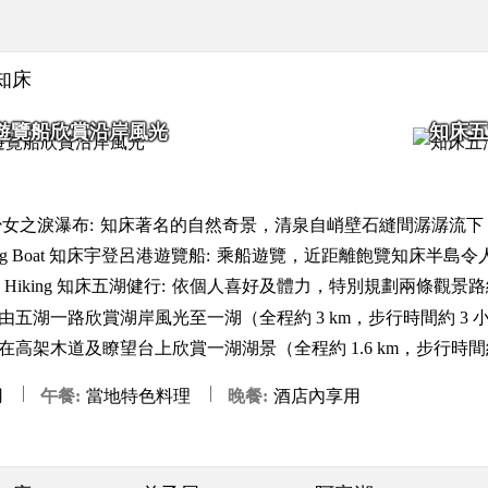
o 知床
遊覽船欣賞沿岸風光
知床五
all 少女之淚瀑布:
知床著名的自然奇景，清泉自峭壁石縫間潺潺流下
tseeing Boat 知床宇登呂港遊覽船:
乘船遊覽，近距離飽覽知床半島令
akes Hiking 知床五湖健行:
依個人喜好及體力，特別規劃兩條觀景路
由五湖一路欣賞湖岸風光至一湖（全程約 3 km，步行時間約 3 
高架木道及瞭望台上欣賞一湖湖景（全程約 1.6 km，步行時間約
用
午餐
當地特色料理
晚餐
酒店內享用