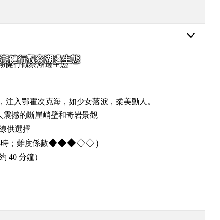
湖健行觀察湖邊生態
，注入鄂霍次克海，如少女落淚，柔美動人。
人震撼的斷崖峭壁和奇岩景觀
線供選擇
◆◆◆◇◇）
小時；難度係數
 40 分鐘）